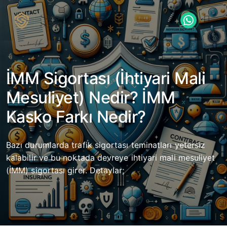
İMM Sigortası (İhtiyari Mali
Mesuliyet) Nedir? İMM
Kasko Farkı Nedir?
Bazı durumlarda trafik sigortası teminatları yetersiz
kalabilir ve bu noktada devreye ihtiyari mali mesuliyet
(İMM) sigortası girer. Detaylar;